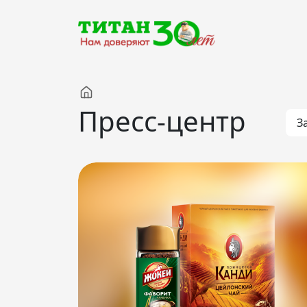
Компания
Пресс-центр
З
Партнерам
Тендеры
Вакансии
Новости
Контакты
Версия для слабовидящих
8 (3012) 411-099