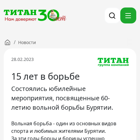
/
Новости
Компания
Партнерам
28.02.2023
Тендеры
15 лет в борьбе
Вакансии
Новости
Состоялись юбилейные
Контакты
мероприятия, посвященные 60-
летию вольной борьбы Бурятии.
Версия для слабовидящих
Вольная борьба - один из основных видов
спорта и любимых жителями Бурятии.
8 (3012) 411-099
За эти годы борцы и борицы успешно