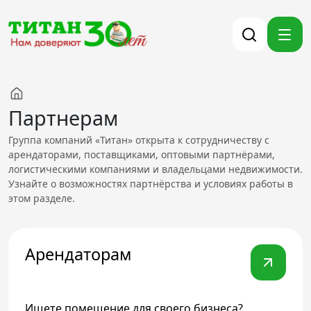
Компания
Партнерам
Партнерам
Группа компаний «Титан» открыта к сотрудничеству с
Тендеры
арендаторами, поставщиками, оптовыми партнёрами,
логистическими компаниями и владельцами недвижимости.
Вакансии
Узнайте о возможностях партнёрства и условиях работы в
Новости
этом разделе.
Контакты
Арендаторам
Версия для слабовидящих
8 (3012) 411-099
Ищете помещение для своего бизнеса?