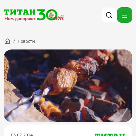
/
Новости
Компания
Партнерам
Тендеры
Вакансии
Новости
Контакты
Версия для слабовидящих
8 (3012) 411-099
05.07.2024