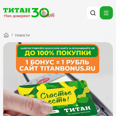
/
Новости
Компания
Партнерам
Тендеры
Вакансии
Новости
Контакты
Версия для слабовидящих
8 (3012) 411-099