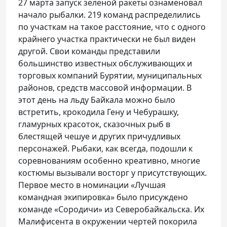
27 марта запуск зеленой ракеты ознаменовал
начало рыбалки. 219 команд распределились
по участкам на такое расстояние, что с одного
крайнего участка практически не был виден
другой. Свои команды представили
большинство известных обслуживающих и
торговых компаний Бурятии, муниципальных
районов, средств массовой информации. В
этот день на льду Байкала можно было
встретить, крокодила Гену и Чебурашку,
гламурных красоток, сказочных рыб в
блестящей чешуе и других причудливых
персонажей. Рыбаки, как всегда, подошли к
соревнованиям особенно креативно, многие
костюмы вызывали восторг у присутствующих.
Первое место в номинации «Лучшая
командная экипировка» было присуждено
команде «Сородичи» из Северобайкальска. Их
Малифисента в окружении чертей покорила