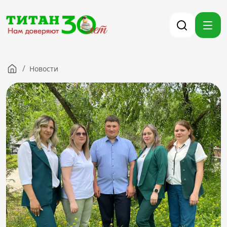
/
Новости
Компания
Партнерам
Тендеры
Вакансии
Новости
Контакты
Версия для слабовидящих
8 (3012) 411-099