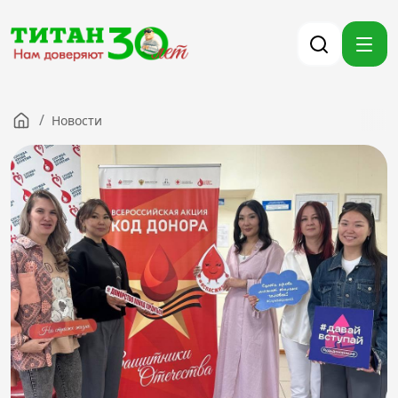
/
Новости
Компания
Партнерам
Тендеры
Вакансии
Новости
Контакты
Версия для слабовидящих
8 (3012) 411-099