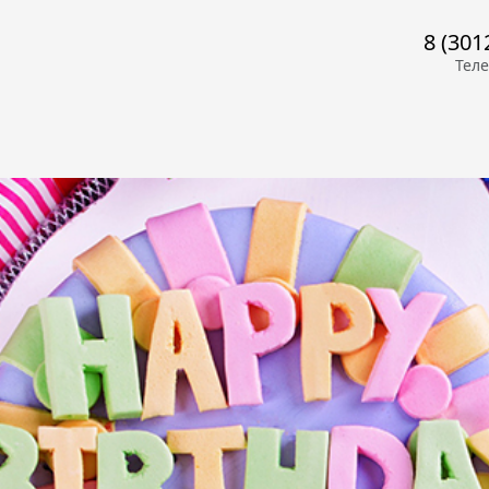
8 (301
Тел