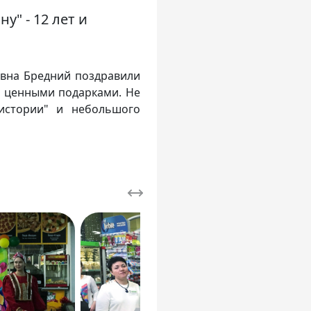
у" - 12 лет и
евна Бредний поздравили
и ценными подарками. Не
истории" и небольшого