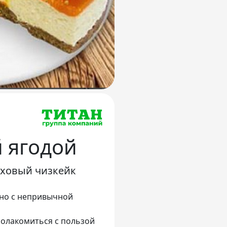
й ягодой
иховый чизкейк
 но с непривычной
полакомиться с пользой