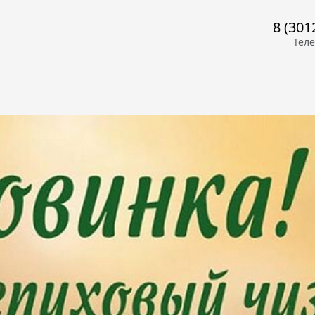
8 (301
Тел