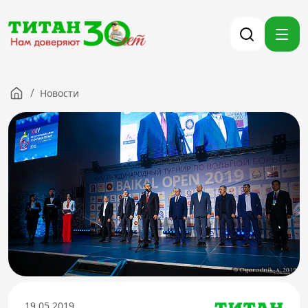
/
Новости
Компания
Партнерам
Тендеры
Вакансии
Новости
Контакты
Версия для слабовидящих
8 (3012) 411-099
19.05.2019