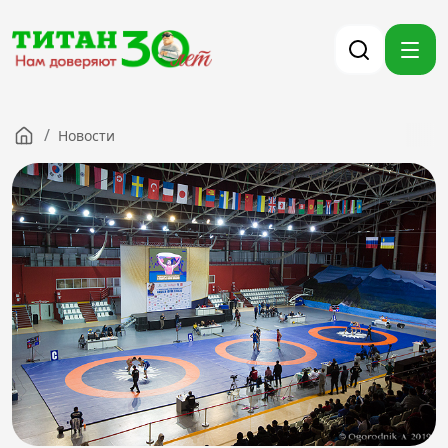
/
Новости
Компания
Партнерам
Тендеры
Вакансии
Новости
Контакты
Версия для слабовидящих
8 (3012) 411-099