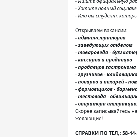
- Ищите официальную раб
- Хотите полный соц.пак
- Или вы студент, котор
Открываем вакансии:
- администраторов
- заведующих отделом
- товароведа - бухгалте
- кассиров и продавцов
- продавцов гастронома
- грузчиков - кладовщик
- поваров и пекарей - п
- формовщиков - бармен
- тестовода - обвальщи
- оператора аттракцио
Скорее записывайтесь на
желающие!
СПРАВКИ ПО ТЕЛ,: 58-44-55