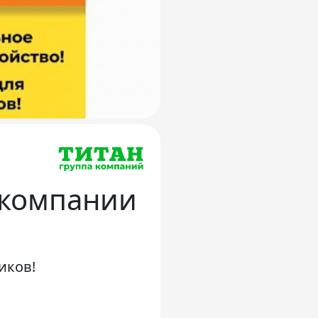
 компании
иков!