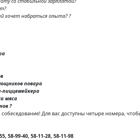
оту со стабильной зарплатой?
ет?
ый хочет набраться опыта? ?
ра
ов
омощников повара
а-пиццемейкера
ка мяса
нов ?
 собеседование! Для вас доступны четыре номера, чтоб
, 58-99-40, 58-11-28, 58-11-98