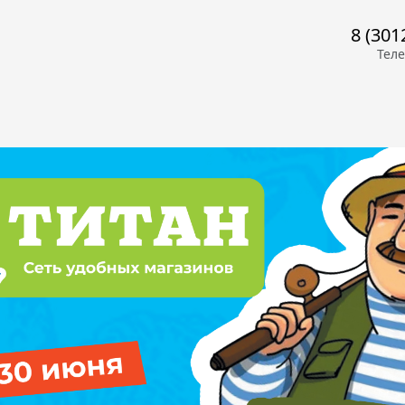
8 (301
Тел