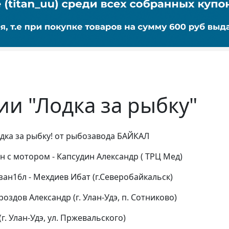
ии "Лодка за рыбку"
дка за рыбку! от рыбозавода БАЙКАЛ
н с мотором - Капсудин Александр ( ТРЦ Мед)
зан16л - Мехдиев Ибат (г.Северобайкальск)
оздов Александр (г. Улан-Удэ, п. Сотниково)
(г. Улан-Удэ, ул. Пржевальского)