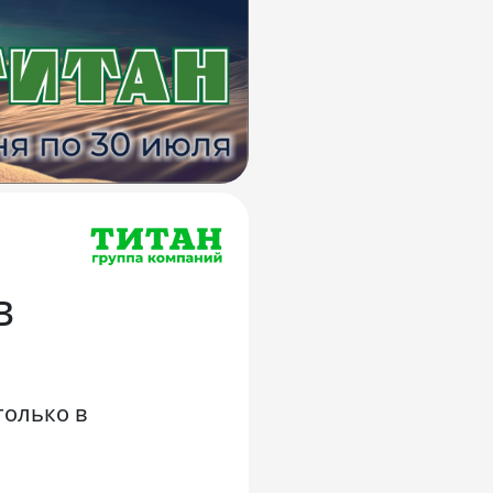
в
только в