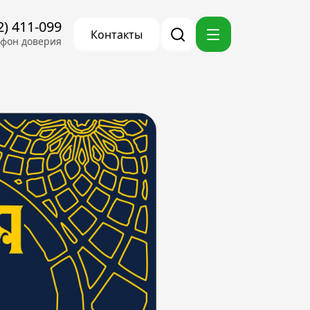
2) 411-099
Контакты
ефон доверия