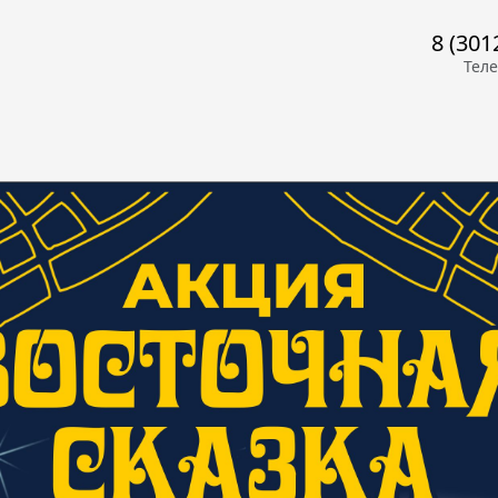
8 (301
Тел