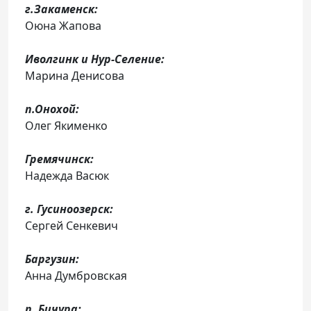
г.Закаменск:
Оюна Жапова
Иволгинк и Нур-Селение:
Марина Денисова
п.Онохой:
Олег Якименко
Гремячинск:
Надежда Васюк
г. Гусиноозерск:
Сергей Сенкевич
Баргузин:
Анна Думбровская
п. Бичура: