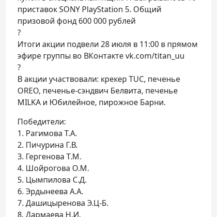
приставок SONY PlayStation 5. Общий
призовой фонд 600 000 рублей
?
Итоги акции подвели 28 июля в 11:00 в прямом
эфире группы во ВКонтакте vk.com/titan_uu
?
В акции участвовали: крекер TUC, печенье
OREO, печенье-сэндвич Белвита, печенье
MILKA и Юбилейное, пирожное Барни.
Победители:
1. Рагимова Т.А.
2. Пичурина Г.В.
3. Гергенова Т.М.
4. Шойрогова О.М.
5. Цымпилова С.Д.
6. Эрдынеева А.А.
7. Дашицыренова Э.Ц-Б.
8. Дармаева Н.И.