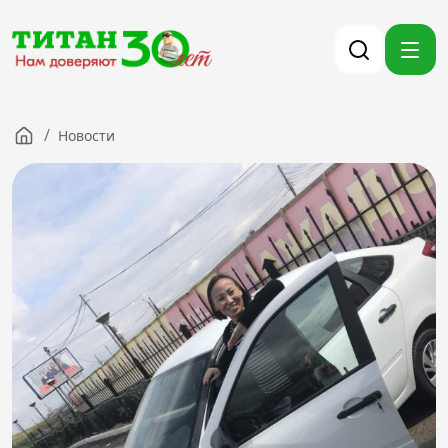
/
Новости
Компания
Партнерам
Тендеры
Вакансии
Новости
Контакты
Версия для слабовидящих
8 (3012) 411-099