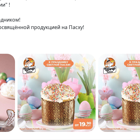
и" !
здником!
 освящённой продукцией на Пасху!