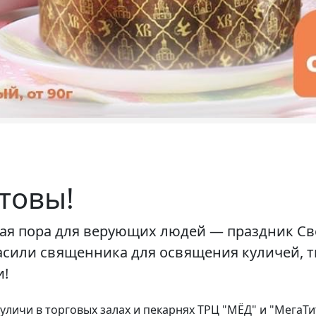
отовы!
я пора для верующих людей — праздник Све
сили священника для освящения куличей, т
и!
уличи в торговых залах и пекарнях ТРЦ "МЁД" и "МегаТит