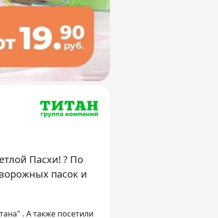
тлой Пасхи! ? По
ворожных пасок и
ана" . А также посетили