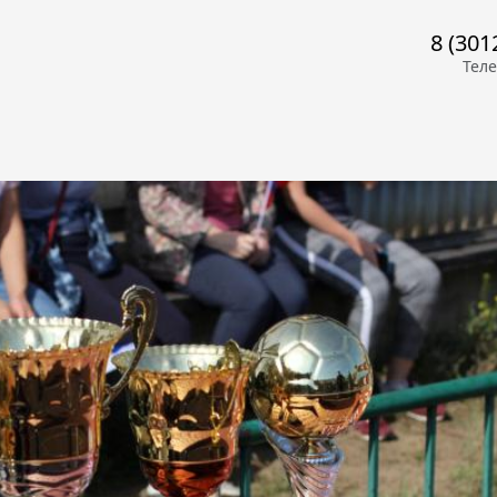
8 (301
Тел