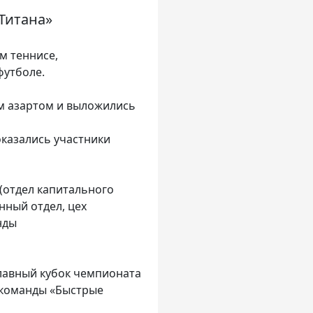
Титана»
м теннисе,
футболе.
ым азартом и выложились
казались участники
(отдел капитального
нный отдел, цех
нды
лавный кубок чемпионата
 команды «Быстрые