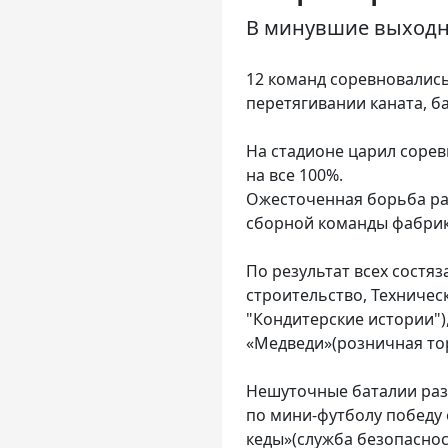
В минувшие выходны
12 команд соревновались
перетягивании каната, ба
На стадионе царил соре
на все 100%.
Ожесточенная борьба ра
сборной команды фабрики
По результат всех состя
строительство, Техническ
"Кондитерские истории")
«Медведи»(розничная тор
Нешуточные баталии раз
по мини-футболу победу
кеды»(служба безопаснос