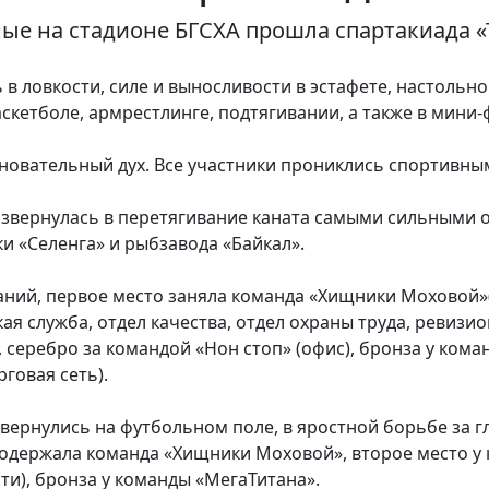
е на стадионе БГСХА прошла спартакиада «
 в ловкости, силе и выносливости в эстафете, настольно
скетболе, армрестлинге, подтягивании, а также в мини-
вновательный дух. Все участники прониклись спортивн
звернулась в перетягивание каната самыми сильными о
 «Селенга» и рыбзавода «Байкал».
заний, первое место заняла команда «Хищники Моховой»
ая служба, отдел качества, отдел охраны труда, ревизио
, серебро за командой «Нон стоп» (офис), бронза у кома
говая сеть).
вернулись на футбольном поле, в яростной борьбе за г
 одержала команда «Хищники Моховой», второе место у
ти), бронза у команды «МегаТитана».