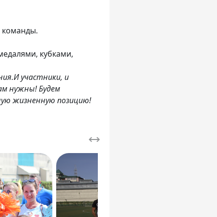
 команды.
едалями, кубками,
ния.И участники, и
ам нужны! Будем
вную жизненную позицию!