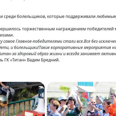
 и среди болельщиков, которые поддерживали любимые
вершилось торжественным награждением победителей м
изами.
ажу самое Главное-победителями стали все.Все без исключе
 дети, и болельщики!Такие корпоративные мероприятия н
 Титан-за здоровый образ жизни и всегда занимает акти
ль ГК «Титан» Вадим Бредний.