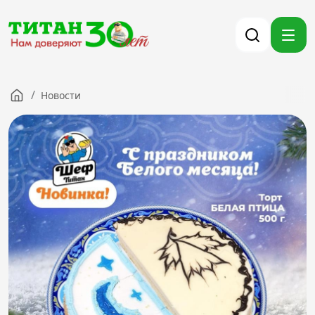
/
Новости
Компания
Партнерам
Тендеры
Вакансии
Новости
Контакты
Версия для слабовидящих
8 (3012) 411-099