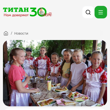
/
Новости
Компания
Партнерам
Тендеры
Вакансии
Новости
Контакты
Версия для слабовидящих
8 (3012) 411-099