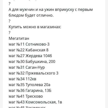
?
А для мужчин и на ужин вприкуску с первым
блюдом будет отлично.
?
Купить можно в магазинах:
?
Мегатитан
маг №11 Сотниково-3
маг №22 Кабанская 8
маг №27 Жердева 104б
маг №30 Бабушкина, 200
маг №31 Саган-Нур
маг №32 Пржевальского 3
маг №34 112кв
маг №35 Туполева 20а
маг №36 Гагарина, 13Б
маг №41 Тресково
маг №43 Комсомольская, 1в
маг №45 Закаменск