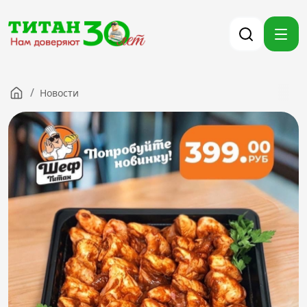
/
Новости
Компания
Партнерам
Тендеры
Вакансии
Новости
Контакты
Версия для слабовидящих
8 (3012) 411-099