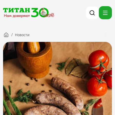
/
Новости
Компания
Партнерам
Тендеры
Вакансии
Новости
Контакты
Версия для слабовидящих
8 (3012) 411-099