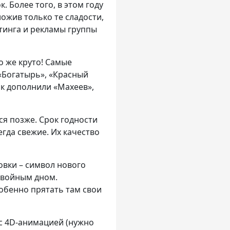
. Более того, в этом году
ожив только те сладости,
тинга и рекламы группы
о же круто! Самые
 «Богатырь», «Красный
ок дополнили «Махеев»,
я позже. Срок годности
егда свежие. Их качество
овки – символ нового
двойным дном.
собенно прятать там свои
 с 4D-анимацией (нужно