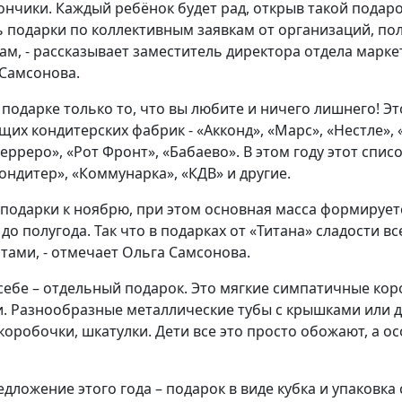
нчики. Каждый ребёнок будет рад, открыв такой подарок
подарки по коллективным заявкам от организаций, пол
м, - рассказывает заместитель директора отдела марке
 Самсонова.
 подарке только то, что вы любите и ничего лишнего! Эт
щих кондитерских фабрик - «Акконд», «Марс», «Нестле»,
ерреро», «Рот Фронт», «Бабаево». В этом году этот спис
ондитер», «Коммунарка», «КДВ» и другие.
подарки к ноябрю, при этом основная масса формируетс
 до полугода. Так что в подарках от «Титана» сладости вс
ами, - отмечает Ольга Самсонова.
 себе – отдельный подарок. Это мягкие симпатичные кор
и. Разнообразные металлические тубы с крышками или 
коробочки, шкатулки. Дети все это просто обожают, а о
дложение этого года – подарок в виде кубка и упаковка