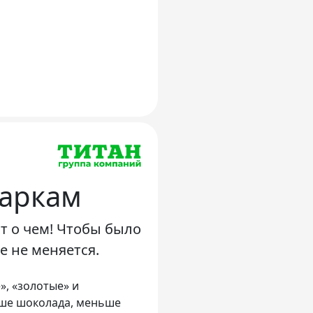
даркам
т о чем! Чтобы было
е не меняется.
», «золотые» и
ьше шоколада, меньше