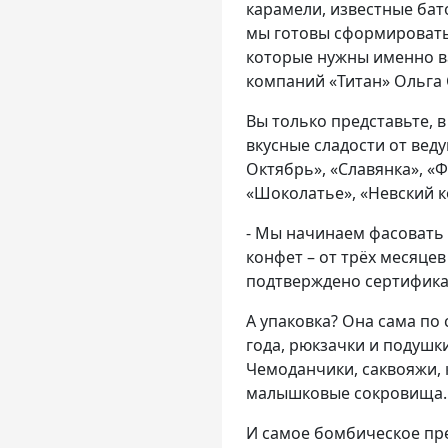
карамели, известные бато
мы готовы сформировать 
которые нужны именно ва
компаний «Титан» Ольга
Вы только представьте, в
вкусные сладости от веду
Октябрь», «Славянка», «Ф
«Шоколатье», «Невский к
- Мы начинаем фасовать 
конфет – от трёх месяцев
подтверждено сертификат
А упаковка? Она сама по
года, рюкзачки и подушк
Чемоданчики, саквояжи, 
малышковые сокровища.
И самое бомбическое пре