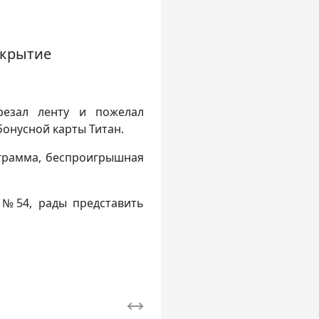
ткрытие
резал ленту и пожелал
онусной карты Титан.
ограмма, беспроигрышная
н №54, рады представить