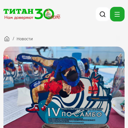
/
Новости
Компания
Партнерам
Тендеры
Вакансии
Новости
Контакты
Версия для слабовидящих
8 (3012) 411-099