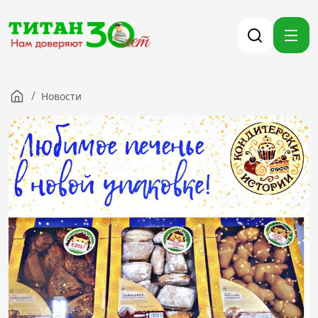
/
Новости
Компания
Партнерам
Тендеры
Вакансии
Новости
Контакты
Версия для слабовидящих
8 (3012) 411-099