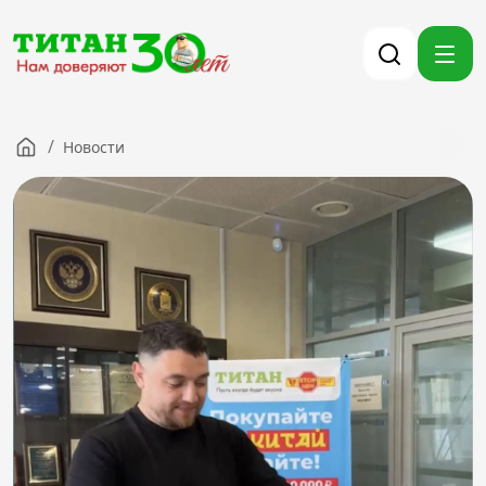
/
Новости
Компания
Партнерам
Тендеры
Вакансии
Новости
Контакты
Версия для слабовидящих
8 (3012) 411-099