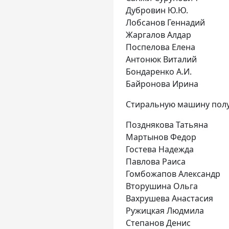
Дубровин Ю.Ю.
Лобсанов Геннадий
Жаргалов Алдар
Поспелова Елена
Антонюк Виталий
Бондаренко А.И.
Байронова Ирина
Стиральную машину пол
Позднякова Татьяна
Мартынов Федор
Гостева Надежда
Павлова Раиса
Гомбожапов Александр
Вторушина Ольга
Вахрушева Анастасия
Ружицкая Людмила
Степанов Денис