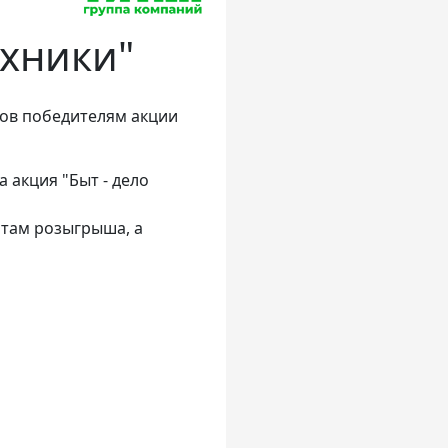
ехники"
зов победителям акции
 акция "Быт - дело
атам розыгрыша, а