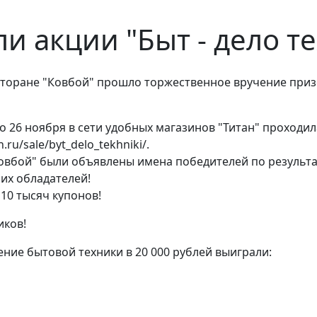
и акции "Быт - дело т
есторане "Ковбой" прошло торжественное вручение при
 26 ноября в сети удобных магазинов "Титан" проходила
.ru/sale/byt_delo_tekhniki/.
Ковбой" были объявлены имена победителей по результ
их обладателей!
10 тысяч купонов!
иков!
ние бытовой техники в 20 000 рублей выиграли: