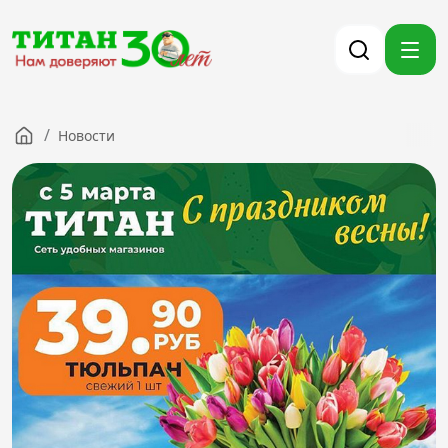
/
Новости
Компания
Партнерам
Тендеры
Вакансии
Новости
Контакты
Версия для слабовидящих
8 (3012) 411-099