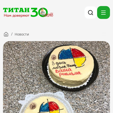
/
Новости
Компания
Партнерам
Тендеры
Вакансии
Новости
Контакты
Версия для слабовидящих
8 (3012) 411-099