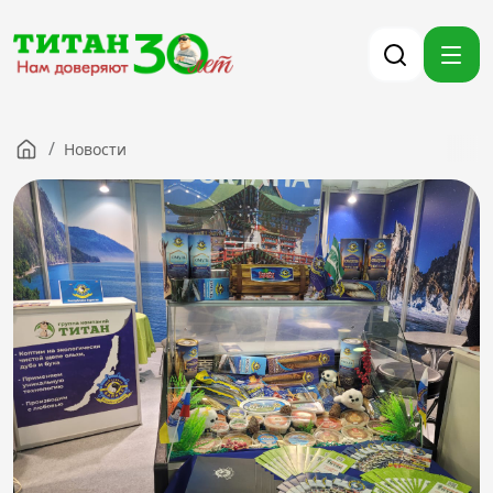
/
Новости
Компания
Партнерам
Тендеры
Вакансии
Новости
Контакты
Версия для слабовидящих
8 (3012) 411-099