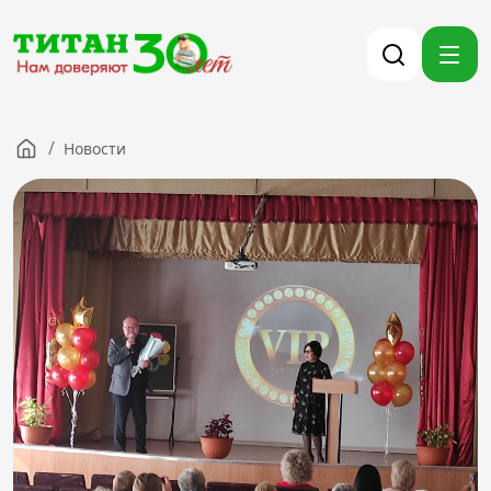
/
Новости
Компания
Партнерам
Тендеры
Вакансии
Новости
Контакты
Версия для слабовидящих
8 (3012) 411-099