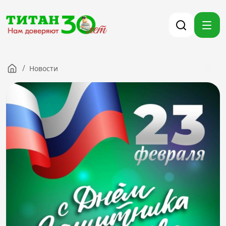
/
Новости
Компания
Партнерам
Тендеры
Вакансии
Новости
Контакты
Версия для слабовидящих
8 (3012) 411-099