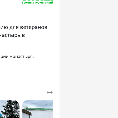
сию для ветеранов
настырь в
ории монастыря.