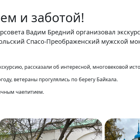
ем и заботой!
горсовета Вадим Бредний организовал экскур
сольский Спасо-Преображенский мужской мо
кскурсию, рассказали об интересной, многовековой ист
году, ветераны прогулялись по берегу Байкала.
ичным чаепитием.