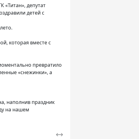
 «Титан», депутат
поздравили детей с
лето.
й, которая вместе с
 моментально превратило
пенные «снежинки», а
на, наполнив праздник
ду на нашем