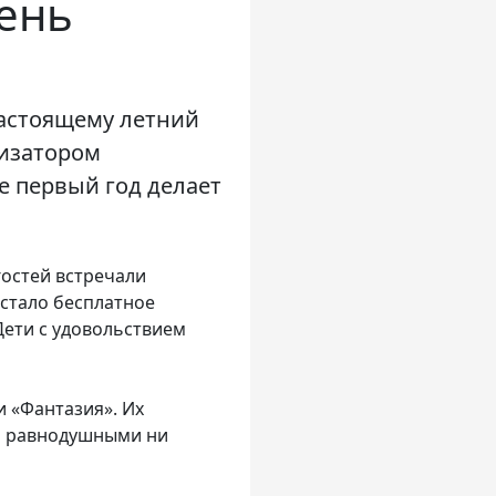
ень
настоящему летний
изатором
е первый год делает
гостей встречали
стало бесплатное
Дети с удовольствием
и «Фантазия». Их
ли равнодушными ни