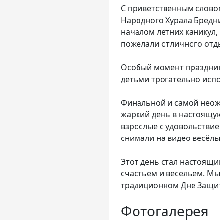
С приветственным словом
Народного Хурала Бредний
началом летних каникул,
пожелали отличного отды
Особый момент праздник
детьми трогательно исп
Финальной и самой неож
жаркий день в настоящую
взрослые с удовольстви
снимали на видео весёлы
Этот день стал настоящи
счастьем и весельем. Мы
традиционном Дне Защит
Фотогалерея