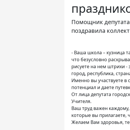
празднико
Помощник депутата 
поздравила коллек
- Ваша школа – кузница т
что безусловно раскрыва
рисуете на нем штрихи -
город, республика, стра
Именно вы участвуете в 
потенциал и даете путев
От лица депутата городс
Учителя.
Ваш труд важен каждому, 
которые вы прилагаете, 
Желаем Вам здоровья, те