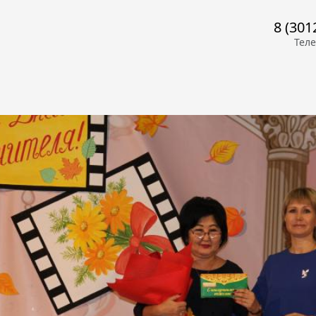
8 (301
Тел