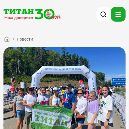
/
Новости
Компания
Партнерам
Тендеры
Вакансии
Новости
Контакты
Версия для слабовидящих
8 (3012) 411-099