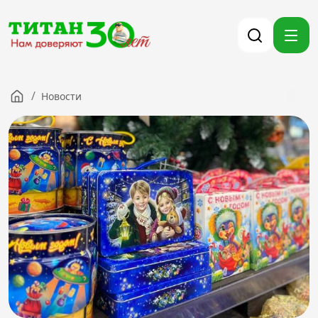
/
Новости
Компания
Партнерам
Тендеры
Вакансии
Новости
Контакты
Версия для слабовидящих
8 (3012) 411-099