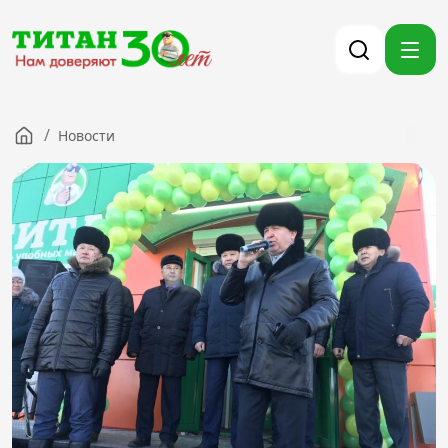
/
Новости
Компания
Партнерам
Тендеры
Вакансии
Новости
Контакты
Версия для слабовидящих
8 (3012) 411-099