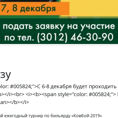
узу
olor: #005824;">С 6-8 декабря будет проходить
></i><br> <i><b><span style="color: #005824;"
an></b></i>
-ый ежегодный турнир по бильярду «Ковбой-2019»