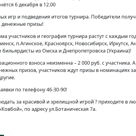
ётся 6 декабря в 12.00
ных игр и подведения итогов турнира. Победители полу
, денежные призы!
а участников и география турнира растут с каждым го
менск, п.Агинское, Красноярск, Новосибирск, Иркутск, Ан
 бильярдисты из Омска и Днепропетровска (Украина)!
рационного взноса неизменна – 2 000 руб. с участника. 
енежных призов, участников ждут призы в номинациях за
ругие.
аявки по телефону 46-30-90!
людать за красивой и зрелищной игрой ? приходите в лю
 «Ковбой», по адресу ул.Ботаническая 7а.