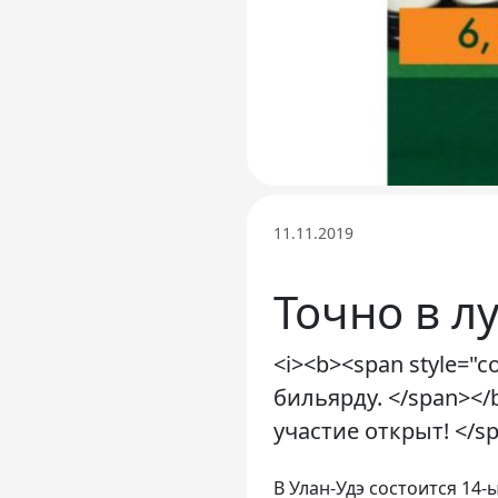
11.11.2019
Точно в л
<i><b><span style="c
бильярду. </span></b
участие открыт! </sp
В Улан-Удэ состоится 14