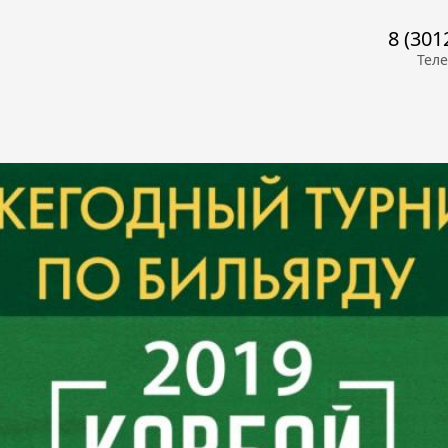
8 (301
Тел