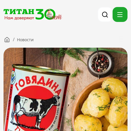
/
Новости
Компания
Партнерам
Тендеры
Вакансии
Новости
Контакты
Версия для слабовидящих
8 (3012) 411-099