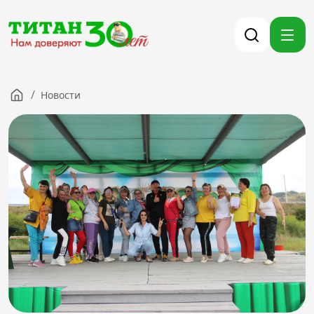
/
Новости
Компания
Партнерам
Тендеры
Вакансии
Новости
Контакты
Версия для слабовидящих
8 (3012) 411-099