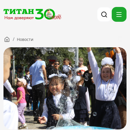
/
Новости
Компания
Партнерам
Тендеры
Вакансии
Новости
Контакты
Версия для слабовидящих
8 (3012) 411-099