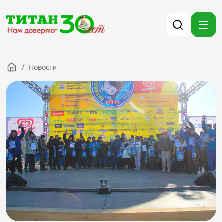
/
Новости
Компания
Партнерам
Тендеры
Вакансии
Новости
Контакты
Версия для слабовидящих
8 (3012) 411-099