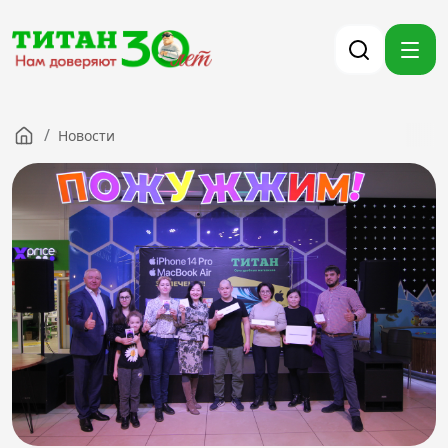
/
Новости
Компания
Партнерам
Тендеры
Вакансии
Новости
Контакты
Версия для слабовидящих
8 (3012) 411-099