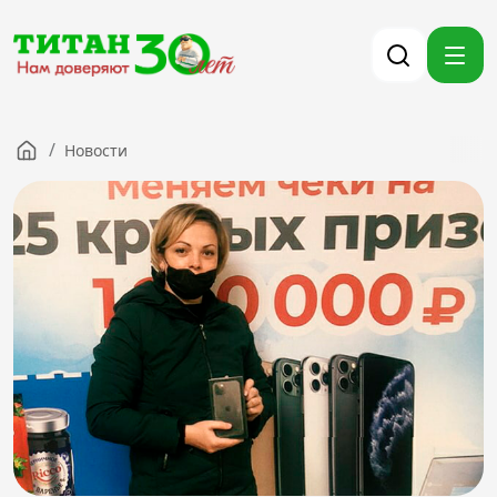
/
Новости
Компания
Партнерам
Тендеры
Вакансии
Новости
Контакты
Версия для слабовидящих
8 (3012) 411-099