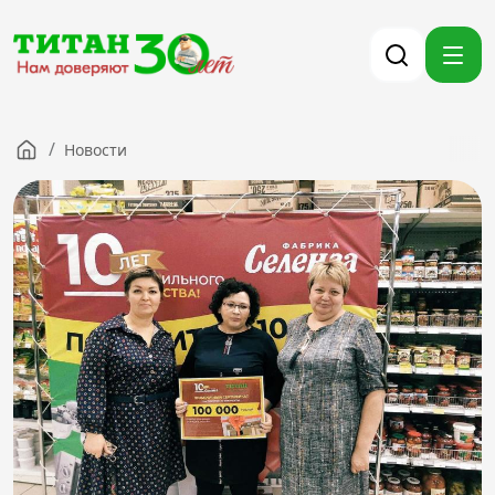
/
Новости
Компания
Партнерам
Тендеры
Вакансии
Новости
Контакты
Версия для слабовидящих
8 (3012) 411-099